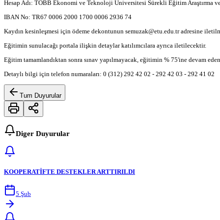
Hesap Adı: TOBB Ekonomi ve Teknoloji Üniversitesi Sürekli Eğitim Araştırma v
IBAN No: TR67 0006 2000 1700 0006 2936 74
Kaydın kesinleşmesi için ödeme dekontunun semuzak@etu.edu.tr adresine iletilme
Eğitimin sunulacağı portala ilişkin detaylar katılımcılara ayrıca iletilecektir.
Eğitim tamamlandıktan sonra sınav yapılmayacak, eğitimin % 75'ine devam eden kat
Detaylı bilgi için telefon numaraları: 0 (312) 292 42 02 - 292 42 03 - 292 41 02
Tum Duyurular
Diger Duyurular
KOOPERATİFTE DESTEKLER ARTTIRILDI
5 Şub