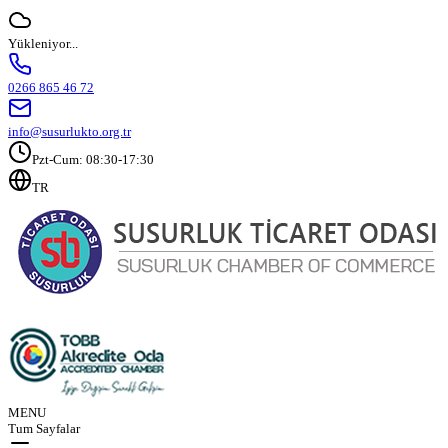
Yükleniyor...
0266 865 46 72
info@susurlukto.org.tr
Pzt-Cum: 08:30-17:30
TR
MENU
Tum Sayfalar