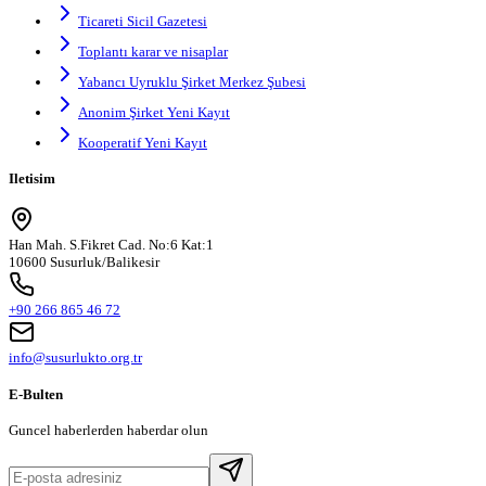
Ticareti Sicil Gazetesi
Toplantı karar ve nisaplar
Yabancı Uyruklu Şirket Merkez Şubesi
Anonim Şirket Yeni Kayıt
Kooperatif Yeni Kayıt
Iletisim
Han Mah. S.Fikret Cad. No:6 Kat:1
10600 Susurluk/Balikesir
+90 266 865 46 72
info@susurlukto.org.tr
E-Bulten
Guncel haberlerden haberdar olun