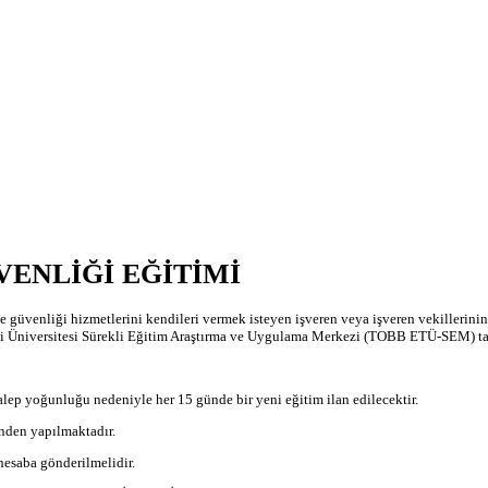
VENLİĞİ EĞİTİMİ
ğı ve güvenliği hizmetlerini kendileri vermek isteyen işveren veya işveren vekillerin
 Üniversitesi Sürekli Eğitim Araştırma ve Uygulama Merkezi (TOBB ETÜ-SEM) tara
alep yoğunluğu nedeniyle her 15 günde bir yeni eğitim ilan edilecektir.
nden yapılmaktadır.
hesaba gönderilmelidir.