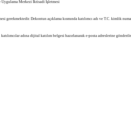
e Uygulama Merkezi İktisadi İşletmesi
si gerekmektedir. Dekontun açıklama kısmında katılımcı adı ve T.C. kimlik numara
ılımcılar adına dijital katılım belgesi hazırlanarak e-posta adreslerine gönderile