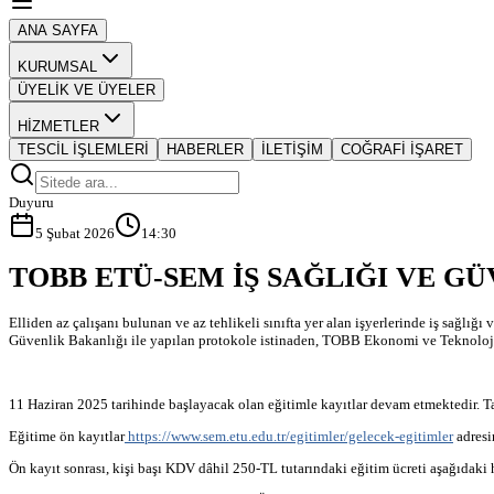
ANA SAYFA
KURUMSAL
ÜYELİK VE ÜYELER
HİZMETLER
TESCİL İŞLEMLERİ
HABERLER
İLETİŞİM
COĞRAFİ İŞARET
Duyuru
5 Şubat 2026
14:30
TOBB ETÜ-SEM İŞ SAĞLIĞI VE GÜ
Elliden az çalışanı bulunan ve az tehlikeli sınıfta yer alan işyerlerinde iş sağlı
Güvenlik Bakanlığı ile yapılan protokole istinaden, TOBB Ekonomi ve Teknoloji
11 Haziran 2025 tarihinde başlayacak olan eğitimle kayıtlar devam etmektedir. T
Eğitime ön kayıtlar
https://www.sem.etu.edu.tr/egitimler/gelecek-egitimler
adresi
Ön kayıt sonrası, kişi başı KDV dâhil 250-TL tutarındaki eğitim ücreti aşağıdaki 