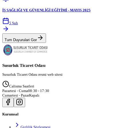
İŞ SAĞLIĞI VE GÜVENLİĞİ EĞİTİMİ - MAYIS 2025
5 Şub
Tum Duyurulari Gor
Susurluk Ticaret Odası
Susurluk Ticaret Odası resmi web sitesi
Calisma Saatleri
Pazartesi - Cuma
08:30 - 17:30
Cumartesi - Pazar
Kapalı
Kurumsal
Gizlilik Sözleşmesi