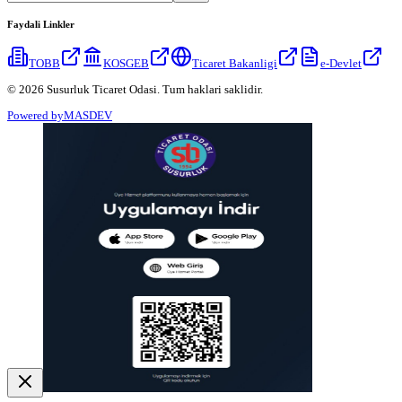
Faydali Linkler
TOBB
KOSGEB
Ticaret Bakanligi
e-Devlet
© 2026 Susurluk Ticaret Odasi. Tum haklari saklidir.
Powered by
MASDEV