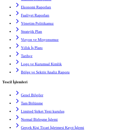
Ekonomi Raporları
Faaliyet Raporları
Yönetim Politikamız
Stratejik Plan
Vizyon ve Misyonumuz
Yıllık İş Planı
Tarihçe
Logo ve Kurumsal Kimlik
Bölge ve Sektör Analiz Raporu
Tescil İşlemleri
Genel Bilgiler
Tam Bölünme
Limited Şirket Yeni kuruluş
Normal Birleşme İşlemi
Gerçek Kişi Ticari İşletmesi Kayıt İşlemi