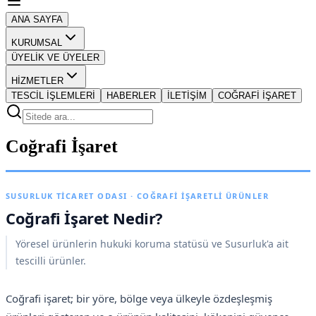
ANA SAYFA
KURUMSAL
ÜYELİK VE ÜYELER
HİZMETLER
TESCİL İŞLEMLERİ
HABERLER
İLETİŞİM
COĞRAFİ İŞARET
Coğrafi İşaret
SUSURLUK TICARET ODASI · COĞRAFI İŞARETLI ÜRÜNLER
Coğrafi İşaret Nedir?
Yöresel ürünlerin hukuki koruma statüsü ve Susurluk'a ait
tescilli ürünler.
Coğrafi işaret; bir yöre, bölge veya ülkeyle özdeşleşmiş