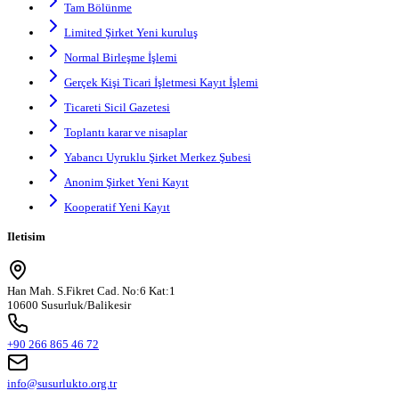
Tam Bölünme
Limited Şirket Yeni kuruluş
Normal Birleşme İşlemi
Gerçek Kişi Ticari İşletmesi Kayıt İşlemi
Ticareti Sicil Gazetesi
Toplantı karar ve nisaplar
Yabancı Uyruklu Şirket Merkez Şubesi
Anonim Şirket Yeni Kayıt
Kooperatif Yeni Kayıt
Iletisim
Han Mah. S.Fikret Cad. No:6 Kat:1
10600 Susurluk/Balikesir
+90 266 865 46 72
info@susurlukto.org.tr