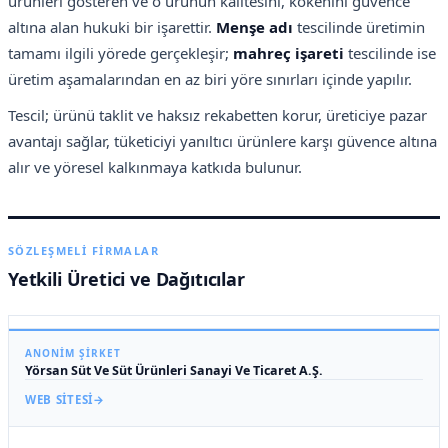
ürünleri gösteren ve o ürünün kalitesini, kökenini güvence
altına alan hukuki bir işarettir.
Menşe adı
tescilinde üretimin
tamamı ilgili yörede gerçekleşir;
mahreç işareti
tescilinde ise
üretim aşamalarından en az biri yöre sınırları içinde yapılır.
Tescil; ürünü taklit ve haksız rekabetten korur, üreticiye pazar
avantajı sağlar, tüketiciyi yanıltıcı ürünlere karşı güvence altına
alır ve yöresel kalkınmaya katkıda bulunur.
SÖZLEŞMELI FIRMALAR
Yetkili Üretici ve Dağıtıcılar
ANONIM ŞIRKET
Yörsan Süt Ve Süt Ürünleri Sanayi Ve Ticaret A.Ş.
WEB SITESI
→