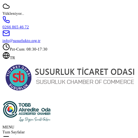
Yükleniyor...
0266 865 46 72
info@susurlukto.org.tr
Pzt-Cum: 08:30-17:30
TR
MENU
Tum Sayfalar