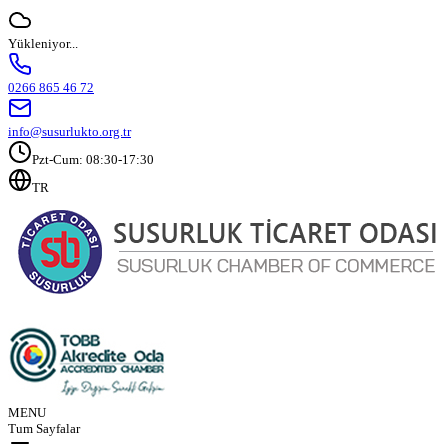
Yükleniyor...
0266 865 46 72
info@susurlukto.org.tr
Pzt-Cum: 08:30-17:30
TR
MENU
Tum Sayfalar