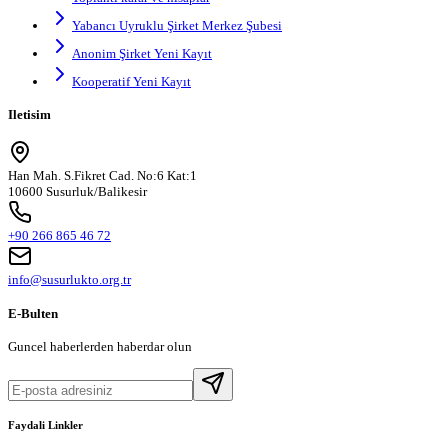
Yabancı Uyruklu Şirket Merkez Şubesi
Anonim Şirket Yeni Kayıt
Kooperatif Yeni Kayıt
Iletisim
Han Mah. S.Fikret Cad. No:6 Kat:1
10600 Susurluk/Balikesir
+90 266 865 46 72
info@susurlukto.org.tr
E-Bulten
Guncel haberlerden haberdar olun
Faydali Linkler