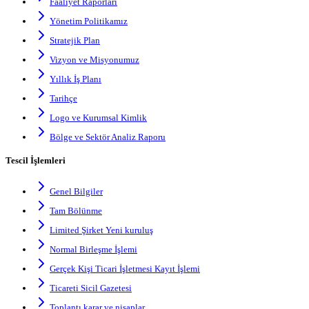
Faaliyet Raporları
Yönetim Politikamız
Stratejik Plan
Vizyon ve Misyonumuz
Yıllık İş Planı
Tarihçe
Logo ve Kurumsal Kimlik
Bölge ve Sektör Analiz Raporu
Tescil İşlemleri
Genel Bilgiler
Tam Bölünme
Limited Şirket Yeni kuruluş
Normal Birleşme İşlemi
Gerçek Kişi Ticari İşletmesi Kayıt İşlemi
Ticareti Sicil Gazetesi
Toplantı karar ve nisaplar