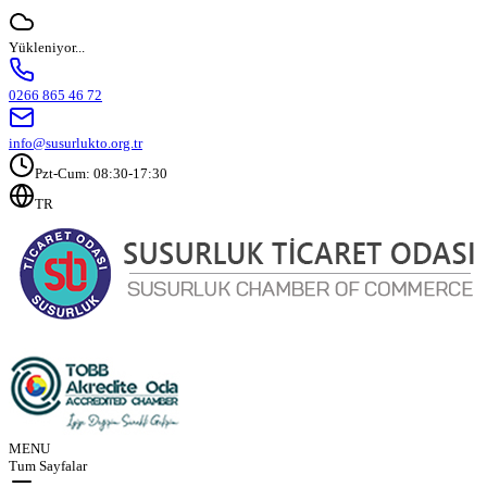
Yükleniyor...
0266 865 46 72
info@susurlukto.org.tr
Pzt-Cum: 08:30-17:30
TR
MENU
Tum Sayfalar