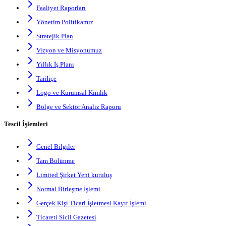
Faaliyet Raporları
Yönetim Politikamız
Stratejik Plan
Vizyon ve Misyonumuz
Yıllık İş Planı
Tarihçe
Logo ve Kurumsal Kimlik
Bölge ve Sektör Analiz Raporu
Tescil İşlemleri
Genel Bilgiler
Tam Bölünme
Limited Şirket Yeni kuruluş
Normal Birleşme İşlemi
Gerçek Kişi Ticari İşletmesi Kayıt İşlemi
Ticareti Sicil Gazetesi