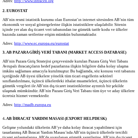
Adres:
http://www.intracen.org
2. EUROSTAT
AB’nin resmi istatistik kurumu olan Eurostat’ın internet sitesinden AB’nin tüm
ekonomik ve sosyal göstergelerine ilişkin istatistiklere ulaşılabilir. Sitenin
içinde yer alan dış ticaret veri tabanından ise gümrük tarife kodu ve ülkeler
bazında zaman serilerine erişim mümkün bulunmaktadır.
Adres:
http://www.ec.europa.eu/eurostat
3. AB PAZARA GİRİŞ VERİ TABANI (MARKET ACCESS DATABASE)
AB’nin Pazara Giriş Stratejisi çerçevesinde kurulan Pazara Giriş Veri Tabanı
Avrupalı ihracatçıların hedef pazarlarına ilişkin bilgilere daha kolay ulaşma
imkânı sağlaması amacıyla kurulmuştur. Bu bağlamda, söz konusu veri tabanını
içeriğinde AB üyesi ülkelere yönelik tüm ticari engellerin sektörel
sınıflandırılması, üçüncü ülkelerdeki ithalat muameleleri, üçüncü ülkelerin
gümrük vergileri ile AB’nin dış ticaret istatistiklerine ayrıntılı bir şekilde
ulaşmak mümkündür. AB’nin Pazara Giriş Veri Tabanı tüm üye ve aday ülkelere
ücretsiz hizmet vermektedir.
Adres:
http://madb.europa.eu
4
. AB İHRACAT YARDIM MASASI (EXPORT HELPDESK)
Gelişme yolundaki ülkelerin AB’ye daha kolay ihracat yapabilmesi için
tasarlanmış AB İhracat Yardım Masası’nda AB’nin üçüncü ülkelerle tercihli
ticaret anlaşmalarına, AB’de uygulanan gümrük vergilerine, AB’nin dış ticaret