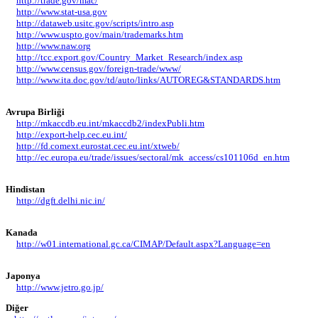
http://trade.gov/mac/
http://www.stat-usa.gov
http://dataweb.usitc.gov/scripts/intro.asp
http://www.uspto.gov/main/trademarks.htm
http://www.naw.org
http://tcc.export.gov/Country_Market_Research/index.asp
http://www.census.gov/foreign-trade/www/
http://www.ita.doc.gov/td/auto/links/AUTOREG&STANDARDS.htm
Avrupa Birliği
http://mkaccdb.eu.int/mkaccdb2/indexPubli.htm
http://export-help.cec.eu.int/
http://fd.comext.eurostat.cec.eu.int/xtweb/
http://ec.europa.eu/trade/issues/sectoral/mk_access/cs101106d_en.htm
Hindistan
http://dgft.delhi.nic.in/
Kanada
http://w01.international.gc.ca/CIMAP/Default.aspx?Language=en
Japonya
http://www.jetro.go.jp/
Diğer