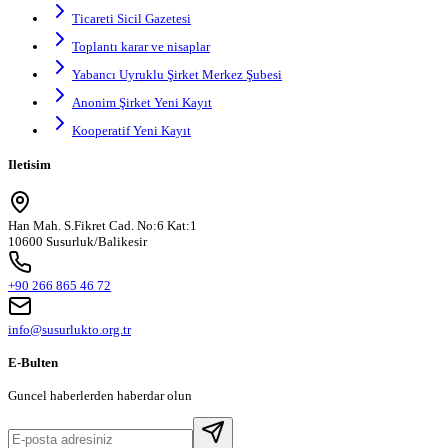
Ticareti Sicil Gazetesi
Toplantı karar ve nisaplar
Yabancı Uyruklu Şirket Merkez Şubesi
Anonim Şirket Yeni Kayıt
Kooperatif Yeni Kayıt
Iletisim
Han Mah. S.Fikret Cad. No:6 Kat:1
10600 Susurluk/Balikesir
+90 266 865 46 72
info@susurlukto.org.tr
E-Bulten
Guncel haberlerden haberdar olun