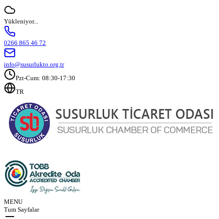
Yükleniyor...
0266 865 46 72
info@susurlukto.org.tr
Pzt-Cum: 08:30-17:30
TR
MENU
Tum Sayfalar