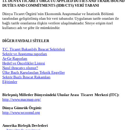
13. DÜNYA TİCARET ÖRGÜTÜ APPLİED DUTİES AND TRADE/BOUND
DUTİES AND COMMİTMENTS (IDB/CTS) VERİ TABANI
Dünya Ticaret Örgütü’nün Ekonomik Araştırmalar ve İstatistik Bölümü
tarafından geliştirilmiş olan bir veri tabanıdır. Uygulanan tarife oranları ile
bağlı tarife oranlarına ilişkin verilere ulaşılmaktadır. Siteye erişim özel
kullanıcı adı ve şifre ile mümkündür.
DİĞER FAYDALI SİTELER
T.C. Ticaret Bakanlığı İhracat Sektörleri
Sektör ve Araştırma raporları
Ar-Ge Raporları
Hedef ve Öncelikler Listesi
Nasıl ihracatçı olunur?
Ülke Bazlı Karşılaşılan Teknik Engeller
Sektör Bazlı İhracat Rakamları
Eğitimler
Birleşmiş Milletler Bünyesindeki Uluslar Arası Ticaret Merkezi (ITC):
http://www.macmap.org/
Dünya Gümrük Örgütü:
http://www.wcoomd.org
Amerika Birleşik Devletleri