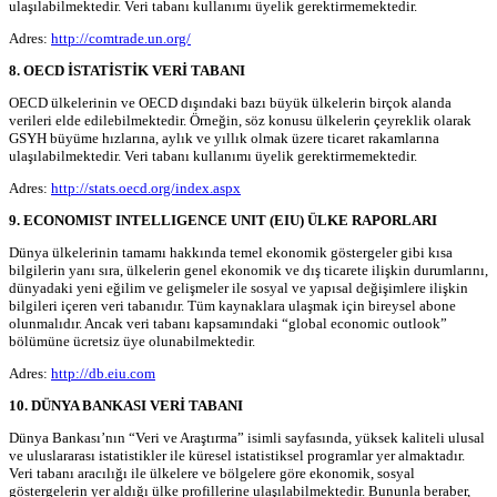
ulaşılabilmektedir. Veri tabanı kullanımı üyelik gerektirmemektedir.
Adres:
http://comtrade.un.org/
8. OECD İSTATİSTİK VERİ TABANI
OECD ülkelerinin ve OECD dışındaki bazı büyük ülkelerin birçok alanda
verileri elde edilebilmektedir. Örneğin, söz konusu ülkelerin çeyreklik olarak
GSYH büyüme hızlarına, aylık ve yıllık olmak üzere ticaret rakamlarına
ulaşılabilmektedir. Veri tabanı kullanımı üyelik gerektirmemektedir.
Adres:
http://stats.oecd.org/index.aspx
9. ECONOMIST INTELLIGENCE UNIT (EIU) ÜLKE RAPORLARI
Dünya ülkelerinin tamamı hakkında temel ekonomik göstergeler gibi kısa
bilgilerin yanı sıra, ülkelerin genel ekonomik ve dış ticarete ilişkin durumlarını,
dünyadaki yeni eğilim ve gelişmeler ile sosyal ve yapısal değişimlere ilişkin
bilgileri içeren veri tabanıdır. Tüm kaynaklara ulaşmak için bireysel abone
olunmalıdır. Ancak veri tabanı kapsamındaki “global economic outlook”
bölümüne ücretsiz üye olunabilmektedir.
Adres:
http://db.eiu.com
10. DÜNYA BANKASI VERİ TABANI
Dünya Bankası’nın “Veri ve Araştırma” isimli sayfasında, yüksek kaliteli ulusal
ve uluslararası istatistikler ile küresel istatistiksel programlar yer almaktadır.
Veri tabanı aracılığı ile ülkelere ve bölgelere göre ekonomik, sosyal
göstergelerin yer aldığı ülke profillerine ulaşılabilmektedir. Bununla beraber,