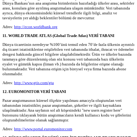
Dünya Bankası’nın ana araştırma birimlerinin hazırladığı ülkeler arası, sektörler
arası, konulara göre ayrılmış araştırmalara ulaşım mümkündür. Veri tabanında
ayrıca, dünya ekonomisindeki küresel trendlerle ilgili bilgi, analiz ve
tavsiyelerin yer aldığı beklentiler bölümü de mevcuttur.
Adres:
http://econ.worldbank.org
11. WORLD TRADE ATLAS (Global Trade Atlas) VERİ TABANI
Dünya ticaretinin neredeyse %100’ünü temsil eden 70’de fazla ülkenin ayrıntılı
dış ticaret istatistiklerine erişilebilen veri tabanında ithalat, ihracat ve ödemeler
dengesi hakkında güncel bilgilere ulaşılabilmektedir. Ürün ve ülkeler bazında
taramaya göre düzenlenmiş olan söz konusu veri tabanında bazı ülkelerin
eyalet ve gümrük kapısı (liman vb.) bazında da bilgilerine erişme olanağı
bulunmaktadır. Veri tabanına erişim için bireysel veya firma bazında abone
olunmalıdır.
Adres:
http://www.gtis.com/gta
12. EUROMONITOR VERİ TABANI
Pazar araştırmasının küresel ölçekte yapılması amacıyla oluşturulan veri
tabanından istatistikler, pazar araştırmaları, şirketler ve ilgili kaynaklara
ulaşılmaktadır. Ana sayfanın sol alt köşesindeki "new users register here"
butonunu tıklayarak bütün araştırmacıların kendi kullanıcı kodu ve şifrelerini
oluşturabilmelerine olanak sağlanmıştır.
Adres:
http://www.portal.euromonitor.com