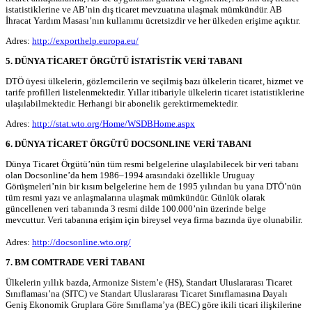
istatistiklerine ve AB’nin dış ticaret mevzuatına ulaşmak mümkündür. AB
İhracat Yardım Masası’nın kullanımı ücretsizdir ve her ülkeden erişime açıktır.
Adres:
http://exporthelp.europa.eu/
5. DÜNYA TİCARET ÖRGÜTÜ İSTATİSTİK VERİ TABANI
DTÖ üyesi ülkelerin, gözlemcilerin ve seçilmiş bazı ülkelerin ticaret, hizmet ve
tarife profilleri listelenmektedir. Yıllar itibariyle ülkelerin ticaret istatistiklerine
ulaşılabilmektedir. Herhangi bir abonelik gerektirmemektedir.
Adres:
http://stat.wto.org/Home/WSDBHome.aspx
6. DÜNYA TİCARET ÖRGÜTÜ DOCSONLINE VERİ TABANI
Dünya Ticaret Örgütü’nün tüm resmi belgelerine ulaşılabilecek bir veri tabanı
olan Docsonline’da hem 1986–1994 arasındaki özellikle Uruguay
Görüşmeleri’nin bir kısım belgelerine hem de 1995 yılından bu yana DTÖ’nün
tüm resmi yazı ve anlaşmalarına ulaşmak mümkündür. Günlük olarak
güncellenen veri tabanında 3 resmi dilde 100.000’nin üzerinde belge
mevcuttur. Veri tabanına erişim için bireysel veya firma bazında üye olunabilir.
Adres:
http://docsonline.wto.org/
7. BM COMTRADE VERİ TABANI
Ülkelerin yıllık bazda, Armonize Sistem’e (HS), Standart Uluslararası Ticaret
Sınıflaması’na (SITC) ve Standart Uluslararası Ticaret Sınıflamasına Dayalı
Geniş Ekonomik Gruplara Göre Sınıflama’ya (BEC) göre ikili ticari ilişkilerine