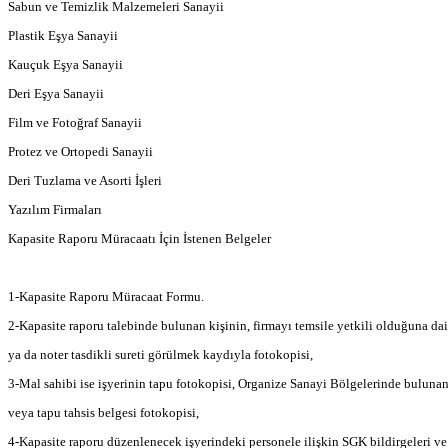
Sabun ve Temizlik Malzemeleri Sanayii
Plastik Eşya Sanayii
Kauçuk Eşya Sanayii
Deri Eşya Sanayii
Film ve Fotoğraf Sanayii
Protez ve Ortopedi Sanayii
Deri Tuzlama ve Asorti İşleri
Yazılım Firmaları
Kapasite Raporu Müracaatı İçin İstenen Belgeler
1-Kapasite Raporu Müracaat Formu.
2-Kapasite raporu talebinde bulunan kişinin, firmayı temsile yetkili olduğuna dair
ya da noter tasdikli sureti görülmek kaydıyla fotokopisi,
3-Mal sahibi ise işyerinin tapu fotokopisi, Organize Sanayi Bölgelerinde bulunan 
veya tapu tahsis belgesi fotokopisi,
4-Kapasite raporu düzenlenecek işyerindeki personele ilişkin SGK bildirgeleri v