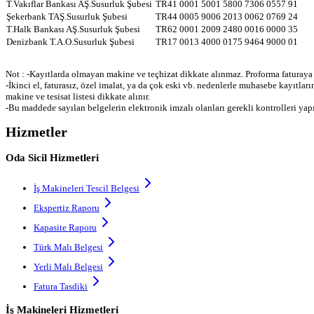
T.Vakıflar Bankası AŞ.Susurluk Şubesi
TR41 0001 5001 5800 7306 0557 91
Şekerbank TAŞ.Susurluk Şubesi
TR44 0005 9006 2013 0062 0769 24
T.Halk Bankası AŞ.Susurluk Şubesi
TR62 0001 2009 2480 0016 0000 35
Denizbank T.A.O.Susurluk Şubesi
TR17 0013 4000 0175 9464 9000 01
Not : -Kayıtlarda olmayan makine ve teçhizat dikkate alınmaz. Proforma faturaya
-İkinci el, faturasız, özel imalat, ya da çok eski vb. nedenlerle muhasebe kayı
makine ve tesisat listesi dikkate alınır.
-Bu maddede sayılan belgelerin elektronik imzalı olanları gerekli kontrolleri yapı
Hizmetler
Oda Sicil Hizmetleri
İş Makineleri Tescil Belgesi
Ekspertiz Raporu
Kapasite Raporu
Türk Malı Belgesi
Yerli Malı Belgesi
Fatura Tasdiki
İş Makineleri Hizmetleri