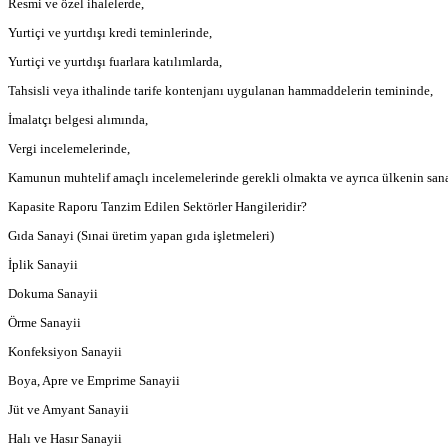
Resmi ve özel ihalelerde,
Yurtiçi ve yurtdışı kredi teminlerinde,
Yurtiçi ve yurtdışı fuarlara katılımlarda,
Tahsisli veya ithalinde tarife kontenjanı uygulanan hammaddelerin temininde,
İmalatçı belgesi alımında,
Vergi incelemelerinde,
Kamunun muhtelif amaçlı incelemelerinde gerekli olmakta ve ayrıca ülkenin sanayi 
Kapasite Raporu Tanzim Edilen Sektörler Hangileridir?
Gıda Sanayi (Sınai üretim yapan gıda işletmeleri)
İplik Sanayii
Dokuma Sanayii
Örme Sanayii
Konfeksiyon Sanayii
Boya, Apre ve Emprime Sanayii
Jüt ve Amyant Sanayii
Halı ve Hasır Sanayii