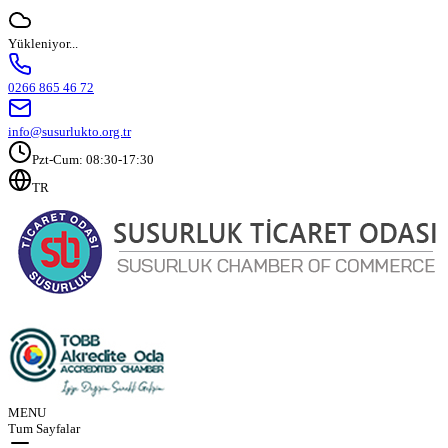
Yükleniyor...
0266 865 46 72
info@susurlukto.org.tr
Pzt-Cum: 08:30-17:30
TR
MENU
Tum Sayfalar