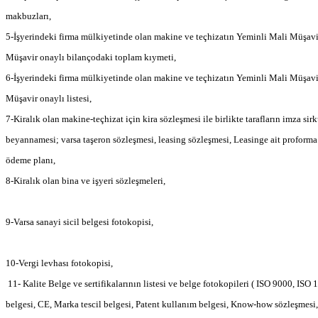
makbuzları,
5-İşyerindeki firma mülkiyetinde olan makine ve teçhizatın Yeminli Mali Müşav
Müşavir onaylı bilançodaki toplam kıymeti,
6-İşyerindeki firma mülkiyetinde olan makine ve teçhizatın Yeminli Mali Müşav
Müşavir onaylı listesi,
7-Kiralık olan makine-teçhizat için kira sözleşmesi ile birlikte tarafların imza sir
beyannamesi; varsa taşeron sözleşmesi, leasing sözleşmesi, Leasinge ait proforma
ödeme planı,
8-Kiralık olan bina ve işyeri sözleşmeleri,
9-Varsa sanayi sicil belgesi fotokopisi,
10-Vergi levhası fotokopisi,
11- Kalite Belge ve sertifikalarının listesi ve belge fotokopileri ( ISO 9000, IS
belgesi, CE, Marka tescil belgesi, Patent kullanım belgesi, Know-how sözleşmesi,