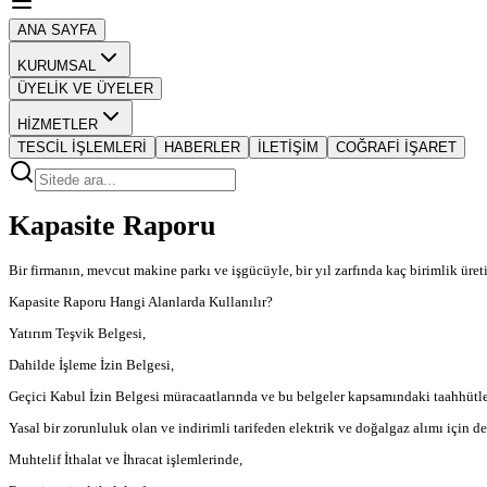
ANA SAYFA
KURUMSAL
ÜYELİK VE ÜYELER
HİZMETLER
TESCİL İŞLEMLERİ
HABERLER
İLETİŞİM
COĞRAFİ İŞARET
Kapasite Raporu
Bir firmanın, mevcut makine parkı ve işgücüyle, bir yıl zarfında kaç birimlik üret
Kapasite Raporu Hangi Alanlarda Kullanılır?
Yatırım Teşvik Belgesi,
Dahilde İşleme İzin Belgesi,
Geçici Kabul İzin Belgesi müracaatlarında ve bu belgeler kapsamındaki taahhütl
Yasal bir zorunluluk olan ve indirimli tarifeden elektrik ve doğalgaz alımı için d
Muhtelif İthalat ve İhracat işlemlerinde,