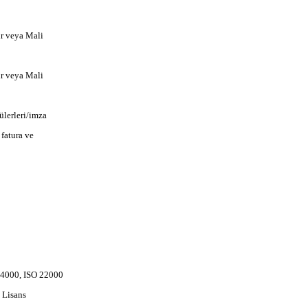
ir veya Mali
ir veya Mali
külerleri/imza
 fatura ve
O 14000, ISO 22000
 Lisans