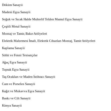
Döküm Sanayii
Madeni Eşya Sanayii
Soğuk ve Sıcak Halde Muhtelif Telden Mamul Eşya Sanayii
Çeşitli Metal Sanayii
Montaj ve Tamir, Bakır Atölyeleri
Elektrik Malzemesi İmali, Elektrik Cihazları Montaj, Tamir Atölyeleri
Kaplama Sanayii
Sıhhi ve Fenni Tesisatçılar
Ağaç Eşya Sanayii
Toprak Eşya Sanayii
Taş Ocakları ve Maden İstihracı Sanayii
Cam ve Porselen Sanayii
Kağıt ve Mukavva Eşya Sanayii
Baskı ve Cilt Sanayii
Kimya Sanayii