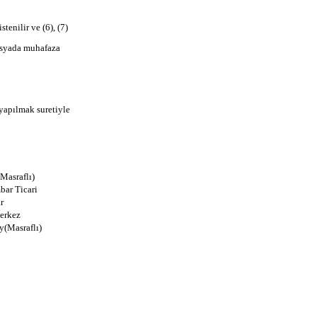
tenilir ve (6), (7)
 dosyada muhafaza
 yapılmak suretiyle
Masraflı)
ar Ticari
r
erkez
y(Masraflı)