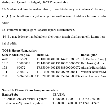
sözleşmesi, Çevre izin belgesi, HACCP belgesi vb.),
12- Maden ocaklarında maden ruhsatı, ruhsat kiralanmış ise kiralama sözleşmesi, is
ve (11) inci bentlerinde sayılan belgelerin asılları kontrol edilerek bir suretleri
edilir.
13- Proforma faturaya göre kapasite raporu düzenlenmez.
14- Bu maddede sayılan belgelerin elektronik imzalı olanları gerekli kontrolleri
kabul edilir.
TOBB Hesap Numaraları
Şube Kodu
Hesap No
IBAN No
Banka/Şube
4201
785529
TR100006400000142010785529
T.İş Bankası/Akay (
1311
16000038
TR140001200131100016000038
Halkbank/Çukuramb
153
69072
TR350004600153888000069072
Akbank/Bakanlıkla
184
2068017
TR210001500158007293586413
Vakıflar Bankası/M
760
5994350-5032
TR020001000760059943505032
Ziraat Bankası/Aka
Susurluk Ticaret Odası hesap numaraları
Banka/Şube
IBAN No
T.C.Ziraat Bankası Susurluk Şubesi
TR96 0001 0003 1311 5753 0250 01
T.İş Bankası AŞ.Susurluk Şubesi
TR58 0006 4000 0012 1240 3424 75