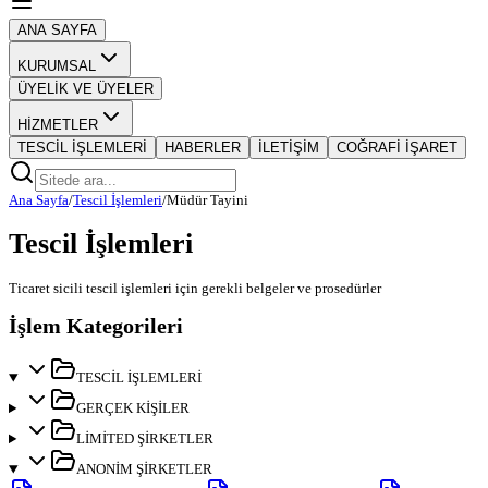
ANA SAYFA
KURUMSAL
ÜYELİK VE ÜYELER
HİZMETLER
TESCİL İŞLEMLERİ
HABERLER
İLETİŞİM
COĞRAFİ İŞARET
Ana Sayfa
/
Tescil İşlemleri
/
Müdür Tayini
Tescil İşlemleri
Ticaret sicili tescil işlemleri için gerekli belgeler ve prosedürler
İşlem Kategorileri
TESCİL İŞLEMLERİ
GERÇEK KİŞİLER
LİMİTED ŞİRKETLER
ANONİM ŞİRKETLER