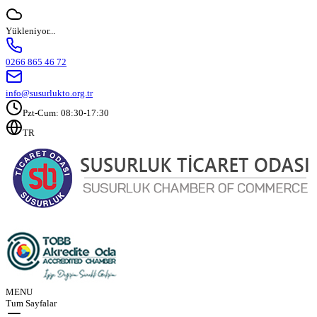
Yükleniyor...
0266 865 46 72
info@susurlukto.org.tr
Pzt-Cum: 08:30-17:30
TR
MENU
Tum Sayfalar