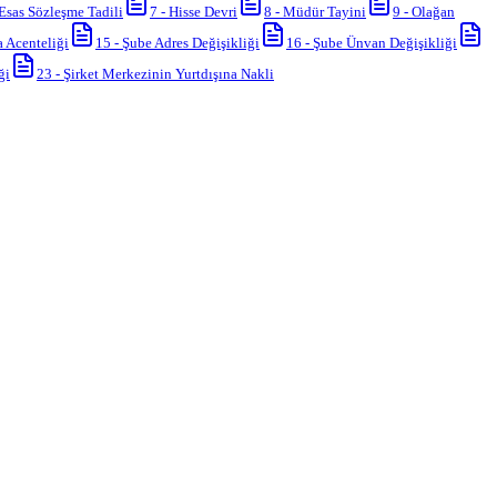
Esas Sözleşme Tadili
7
-
Hisse Devri
8
-
Müdür Tayini
9
-
Olağan
a Acenteliği
15
-
Şube Adres Değişikliği
16
-
Şube Ünvan Değişikliği
ği
23
-
Şirket Merkezinin Yurtdışına Nakli