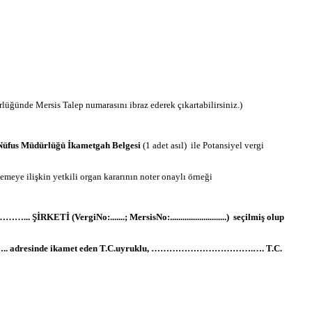
rlüğünde Mersis Talep numarasını ibraz ederek çıkartabilirsiniz.)
Nüfus Müdürlüğü İkametgah Belgesi
(1 adet asıl) ile Potansiyel vergi
rlemeye ilişkin yetkili organ kararının noter onaylı örneği
ŞİRKETİ (VergiNo:.......; MersisNo:...........................) seçilmiş olup
 adresinde ikamet eden T.C.uyruklu, …………………………….…. T.C.