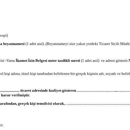
okopi)
za beyannamesi
(1 adet asıl). (Beyannameyi size yakın yerdeki Ticaret Sicili Müdü
risi
-
Varsa
İkamet İzin Belgesi noter tasdikli sureti
(1 adet asıl) ve adresi gösterir
zel kişi adına, tüzel kişi tarafından belirlenen bir gerçek kişinin adı, soyadı ve beli
........................ ticaret adresinde faaliyet gösteren …………………………...………………... 
 karar verilmiştir.
fından, gerçek kişi temsilcisi olarak, . ……………………………………………..
or.