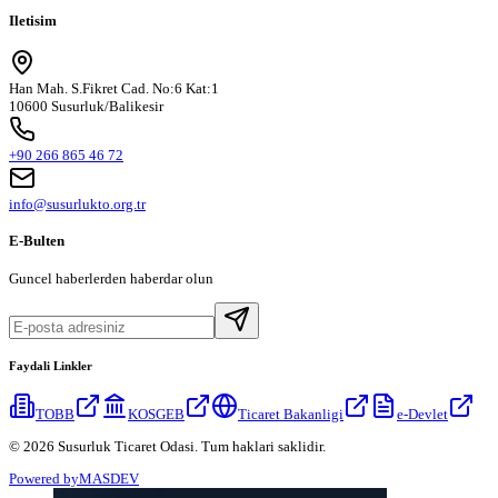
Iletisim
Han Mah. S.Fikret Cad. No:6 Kat:1
10600 Susurluk/Balikesir
+90 266 865 46 72
info@susurlukto.org.tr
E-Bulten
Guncel haberlerden haberdar olun
Faydali Linkler
TOBB
KOSGEB
Ticaret Bakanligi
e-Devlet
© 2026 Susurluk Ticaret Odasi. Tum haklari saklidir.
Powered by
MASDEV