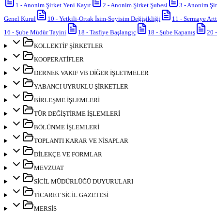
1
-
Anonim Şirket Yeni Kayıt
2
-
Anonim Şirket Şubesi
3
-
Anonim Şir
Genel Kurul
10
-
Yetkili-Ortak İsim-Soyisim Değişikliği
11
-
Sermaye Artt
16
-
Şube Müdür Tayini
18
-
Tasfiye Başlangıç
18
-
Şube Kapanış
20
KOLLEKTİF ŞİRKETLER
KOOPERATİFLER
DERNEK VAKIF VB DİĞER İŞLETMELER
YABANCI UYRUKLU ŞİRKETLER
BİRLEŞME İŞLEMLERİ
TÜR DEĞİŞTİRME İŞLEMLERİ
BÖLÜNME İŞLEMLERİ
TOPLANTI KARAR VE NİSAPLAR
DİLEKÇE VE FORMLAR
MEVZUAT
SİCİL MÜDÜRLÜĞÜ DUYURULARI
TİCARET SİCİL GAZETESİ
MERSİS