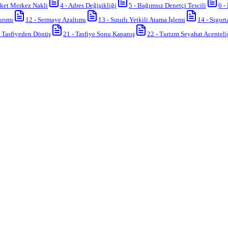
ket Merkez Nakli
4
-
Adres Değişikliği
5
-
Bağımsız Denetçi Tescili
6
-
ırımı
12
-
Sermaye Azaltımı
13
-
Sınırlı Yetkili Atama İşlemi
14
-
Sigort
-
Tasfiyeden Dönüş
21
-
Tasfiye Sonu Kapanış
22
-
Turizm Seyahat Acenteli