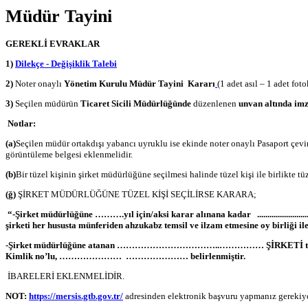
Müdür Tayini
GEREKLİ EVRAKLAR
1)
Dilekçe - Değişiklik Talebi
2)
Noter onaylı
Yönetim Kurulu Müdür Tayini Kararı
(1 adet asıl – 1 adet fot
3)
Seçilen müdürün
Ticaret Sicili Müdürlüğünde
düzenlenen
unvan altında im
Notlar:
(a)
Seçilen müdür ortakdışı yabancı uyruklu ise ekinde noter onaylı Pasaport çevi
görüntüleme belgesi eklenmelidir.
(b)
Bir tüzel kişinin şirket müdürlüğüne seçilmesi halinde tüzel kişi ile birlikte tü
(ğ)
ŞİRKET MÜDÜRLÜĞÜNE TÜZEL KİŞİ SEÇİLİRSE KARARA;
“-Şirket müdürlüğüne ……….yıl için/aksi karar alınana kadar .......................
şirketi her hususta münferiden ahzukabz temsil ve ilzam etmesine oy birliği ile
-Şirket müdürlüğüne atanan ……………………………..…………… ŞİRKETİ tara
Kimlik no’lu, ………………… ………………… belirlenmiştir.
İBARELERİ EKLENMELİDİR.
NOT:
https://mersis.gtb.gov.tr/
adresinden elektronik başvuru yapmanız gerekiy