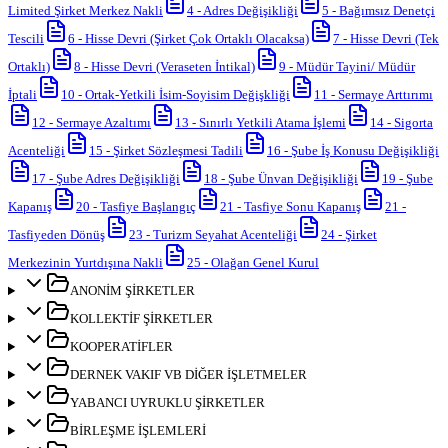
Limited Şirket Merkez Nakli
4
-
Adres Değişikliği
5
-
Bağımsız Denetçi
Tescili
6
-
Hisse Devri (Şirket Çok Ortaklı Olacaksa)
7
-
Hisse Devri (Tek
Ortaklı)
8
-
Hisse Devri (Veraseten İntikal)
9
-
Müdür Tayini/ Müdür
İptali
10
-
Ortak-Yetkili İsim-Soyisim Değişkliği
11
-
Sermaye Arttırımı
12
-
Sermaye Azaltımı
13
-
Sınırlı Yetkili Atama İşlemi
14
-
Sigorta
Acenteliği
15
-
Şirket Sözleşmesi Tadili
16
-
Şube İş Konusu Değişikliği
17
-
Şube Adres Değişikliği
18
-
Şube Ünvan Değişikliği
19
-
Şube
Kapanış
20
-
Tasfiye Başlangıç
21
-
Tasfiye Sonu Kapanış
21
-
Tasfiyeden Dönüş
23
-
Turizm Seyahat Acenteliği
24
-
Şirket
Merkezinin Yurtdışına Nakli
25
-
Olağan Genel Kurul
ANONİM ŞİRKETLER
KOLLEKTİF ŞİRKETLER
KOOPERATİFLER
DERNEK VAKIF VB DİĞER İŞLETMELER
YABANCI UYRUKLU ŞİRKETLER
BİRLEŞME İŞLEMLERİ