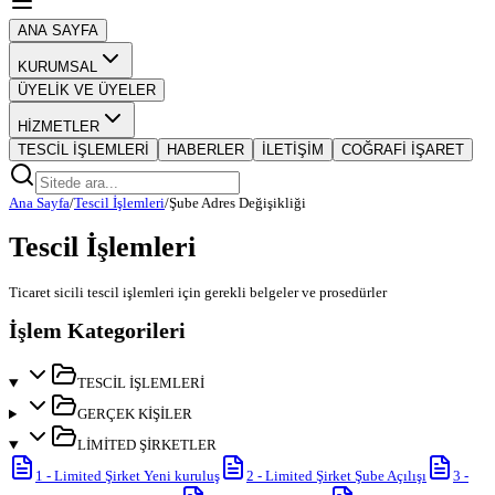
ANA SAYFA
KURUMSAL
ÜYELİK VE ÜYELER
HİZMETLER
TESCİL İŞLEMLERİ
HABERLER
İLETİŞİM
COĞRAFİ İŞARET
Ana Sayfa
/
Tescil İşlemleri
/
Şube Adres Değişikliği
Tescil İşlemleri
Ticaret sicili tescil işlemleri için gerekli belgeler ve prosedürler
İşlem Kategorileri
TESCİL İŞLEMLERİ
GERÇEK KİŞİLER
LİMİTED ŞİRKETLER
1
-
Limited Şirket Yeni kuruluş
2
-
Limited Şirket Şube Açılışı
3
-