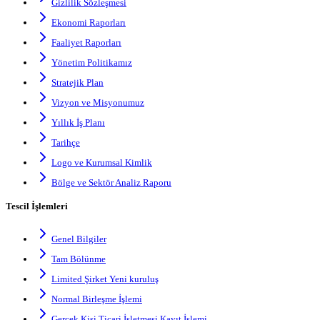
Gizlilik Sözleşmesi
Ekonomi Raporları
Faaliyet Raporları
Yönetim Politikamız
Stratejik Plan
Vizyon ve Misyonumuz
Yıllık İş Planı
Tarihçe
Logo ve Kurumsal Kimlik
Bölge ve Sektör Analiz Raporu
Tescil İşlemleri
Genel Bilgiler
Tam Bölünme
Limited Şirket Yeni kuruluş
Normal Birleşme İşlemi
Gerçek Kişi Ticari İşletmesi Kayıt İşlemi