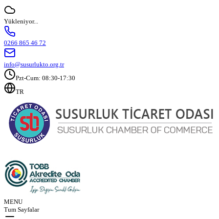
Yükleniyor...
0266 865 46 72
info@susurlukto.org.tr
Pzt-Cum: 08:30-17:30
TR
MENU
Tum Sayfalar