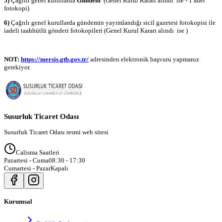
5)
Çağrılı genel kurullarda
Gündem
(Genel Kurul Kararı alındı ise - 1 adet
fotokopi)
6)
Çağrılı genel kurullarda gündemin yayımlandığı sicil gazetesi fotokopisi ile
iadeli taahhütlü gönderi fotokopileri (Genel Kurul Kararı alındı ise )
NOT:
https://mersis.gtb.gov.tr/
adresinden elektronik başvuru yapmanız
gerekiyor.
Susurluk Ticaret Odası
Susurluk Ticaret Odası resmi web sitesi
Calisma Saatleri
Pazartesi - Cuma
08:30 - 17:30
Cumartesi - Pazar
Kapalı
Kurumsal