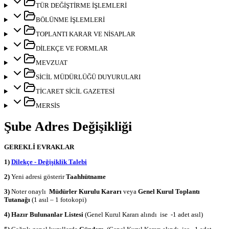
TÜR DEĞİŞTİRME İŞLEMLERİ
BÖLÜNME İŞLEMLERİ
TOPLANTI KARAR VE NİSAPLAR
DİLEKÇE VE FORMLAR
MEVZUAT
SİCİL MÜDÜRLÜĞÜ DUYURULARI
TİCARET SİCİL GAZETESİ
MERSİS
Şube Adres Değişikliği
GEREKLİ EVRAKLAR
1)
Dilekçe - Değişiklik Talebi
2)
Yeni adresi gösterir
Taahhütname
3)
Noter onaylı
Müdürler Kurulu Kararı
veya
Genel Kurul Toplantı
Tutanağı
(1 asıl – 1 fotokopi)
4) Hazır Bulunanlar Listesi
(Genel Kurul Kararı alındı ise -1 adet asıl)