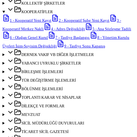
KOLLEKTİF ŞİRKETLER
KOOPERATİFLER
1
-
Kooperatif Yeni Kayıt
2
-
Kooperatif Şube Yeni Kayıt
3
-
Kooperatif Merkez Nakli
4
-
Adres Değişikliği
5
-
Ana Sözleşme Tadili
6
-
Olağan Genel Kurul
7
-
Tasfiye Başlangıç
8
-
Yönetim Kurulu
Üyeleri İsim-Soyisim Değişikliği
9
-
Tasfiye Sonu Kapanış
DERNEK VAKIF VB DİĞER İŞLETMELER
YABANCI UYRUKLU ŞİRKETLER
BİRLEŞME İŞLEMLERİ
TÜR DEĞİŞTİRME İŞLEMLERİ
BÖLÜNME İŞLEMLERİ
TOPLANTI KARAR VE NİSAPLAR
DİLEKÇE VE FORMLAR
MEVZUAT
SİCİL MÜDÜRLÜĞÜ DUYURULARI
TİCARET SİCİL GAZETESİ