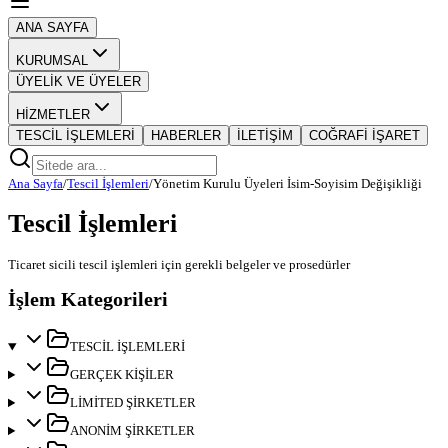
ANA SAYFA
KURUMSAL
ÜYELİK VE ÜYELER
HİZMETLER
TESCİL İŞLEMLERİ
HABERLER
İLETİŞİM
COĞRAFİ İŞARET
Ana Sayfa
/
Tescil İşlemleri
/
Yönetim Kurulu Üyeleri İsim-Soyisim Değişikliği
Tescil İşlemleri
Ticaret sicili tescil işlemleri için gerekli belgeler ve prosedürler
İşlem Kategorileri
TESCİL İŞLEMLERİ
GERÇEK KİŞİLER
LİMİTED ŞİRKETLER
ANONİM ŞİRKETLER