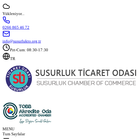
Yükleniyor...
0266 865 46 72
info@susurlukto.org.tr
Pzt-Cum: 08:30-17:30
TR
MENU
Tum Sayfalar