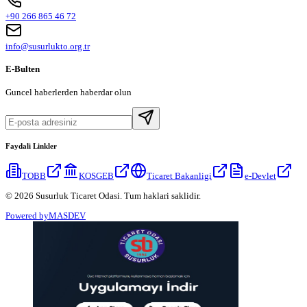
+90 266 865 46 72
info@susurlukto.org.tr
E-Bulten
Guncel haberlerden haberdar olun
Faydali Linkler
TOBB
KOSGEB
Ticaret Bakanligi
e-Devlet
© 2026 Susurluk Ticaret Odasi. Tum haklari saklidir.
Powered by
MASDEV