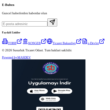
E-Bulten
Guncel haberlerden haberdar olun
Faydali Linkler
TOBB
KOSGEB
Ticaret Bakanligi
e-Devlet
© 2026 Susurluk Ticaret Odasi. Tum haklari saklidir.
Powered by
MASDEV