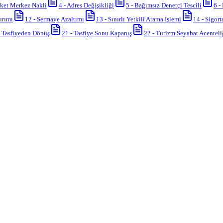
ket Merkez Nakli
4
-
Adres Değişikliği
5
-
Bağımsız Denetçi Tescili
6
-
ırımı
12
-
Sermaye Azaltımı
13
-
Sınırlı Yetkili Atama İşlemi
14
-
Sigort
-
Tasfiyeden Dönüş
21
-
Tasfiye Sonu Kapanış
22
-
Turizm Seyahat Acenteli