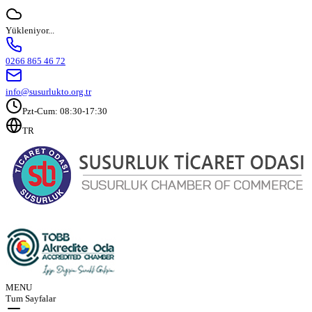
Yükleniyor...
0266 865 46 72
info@susurlukto.org.tr
Pzt-Cum: 08:30-17:30
TR
MENU
Tum Sayfalar