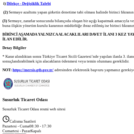
i)
Dilekçe - Değişiklik Talebi
(2)
Sermaye azaltımı yapan şirketin denetime tabi olması halinde birinci fıkranın (
(3)
Sermaye, zararlar sonucunda bilançoda oluşan bir açığı kapatmak amacıyla ve 
buna ilişkin yönetim kurulu kararının müdürlüğe ibraz edilmiş ise birinci fıkranın 
BİRİNCİ AŞAMADA YALNIZCA ALACAKLILARI DAVET İLANI 3 KEZ Y
İLAN EDİLİR.
Detay Bilgiler
* Karar alındıktan sonra Türkiye Ticaret Sicili Gazetesi’nde yapılan ilanla 3. ila
sonuçlandırabilmek için alacakların ödenmesi veya temin olunması gereklidir.
NOT:
https://mersis.gtb.gov.tr/
adresinden elektronik başvuru yapmanız gerekiy
Susurluk Ticaret Odası
Susurluk Ticaret Odası resmi web sitesi
Calisma Saatleri
Pazartesi - Cuma
08:30 - 17:30
Cumartesi - Pazar
Kapalı