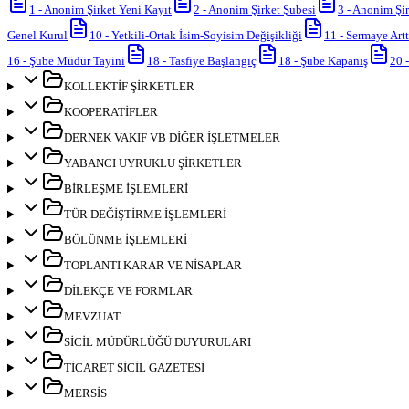
1
-
Anonim Şirket Yeni Kayıt
2
-
Anonim Şirket Şubesi
3
-
Anonim Şir
Genel Kurul
10
-
Yetkili-Ortak İsim-Soyisim Değişikliği
11
-
Sermaye Artt
16
-
Şube Müdür Tayini
18
-
Tasfiye Başlangıç
18
-
Şube Kapanış
20
KOLLEKTİF ŞİRKETLER
KOOPERATİFLER
DERNEK VAKIF VB DİĞER İŞLETMELER
YABANCI UYRUKLU ŞİRKETLER
BİRLEŞME İŞLEMLERİ
TÜR DEĞİŞTİRME İŞLEMLERİ
BÖLÜNME İŞLEMLERİ
TOPLANTI KARAR VE NİSAPLAR
DİLEKÇE VE FORMLAR
MEVZUAT
SİCİL MÜDÜRLÜĞÜ DUYURULARI
TİCARET SİCİL GAZETESİ
MERSİS