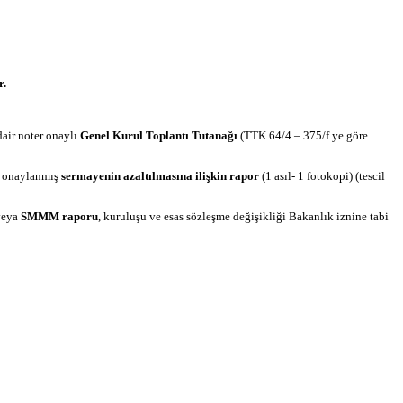
r.
dair noter onaylı
Genel Kurul Toplantı Tutanağı
(TTK 64/4 – 375/f ye göre
an onaylanmış
sermayenin azaltılmasına ilişkin rapor
(1 asıl- 1 fotokopi) (tescil
eya
SMMM raporu
, kuruluşu ve esas sözleşme değişikliği Bakanlık iznine tabi