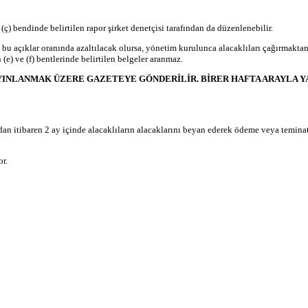
ç) bendinde belirtilen rapor şirket denetçisi tarafından da düzenlenebilir.
bu açıklar oranında azaltılacak olursa, yönetim kurulunca alacaklıları çağırmakt
(e) ve (f) bentlerinde belirtilen belgeler aranmaz.
AYINLANMAK ÜZERE GAZETEYE GÖNDERİLİR. BİRER HAFTA ARAYLA YAY
ndan itibaren 2 ay içinde alacaklıların alacaklarını beyan ederek ödeme veya teminat 
or.