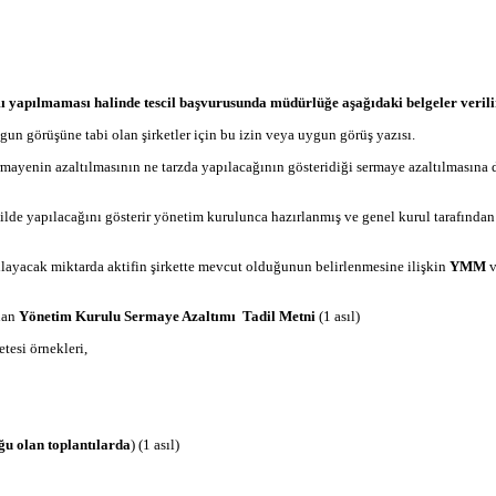
mı yapılmaması halinde tescil başvurusunda müdürlüğe aşağıdaki belgeler verili
un görüşüne tabi olan şirketler için bu izin veya uygun görüş yazısı.
ayenin azaltılmasının ne tarzda yapılacağının gösteridiği sermaye azaltılmasına 
ilde yapılacağını gösterir yönetim kurulunca hazırlanmış ve genel kurul tarafınd
ılayacak miktarda aktifin şirkette mevcut olduğunun belirlenmesine ilişkin
YMM
v
anan
Yönetim Kurulu Sermaye Azaltımı Tadil Metni
(1 asıl)
etesi örnekleri,
ğu olan toplantılarda
) (1 asıl)