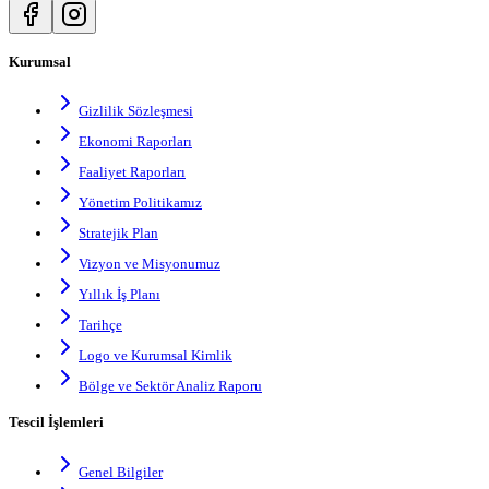
Kurumsal
Gizlilik Sözleşmesi
Ekonomi Raporları
Faaliyet Raporları
Yönetim Politikamız
Stratejik Plan
Vizyon ve Misyonumuz
Yıllık İş Planı
Tarihçe
Logo ve Kurumsal Kimlik
Bölge ve Sektör Analiz Raporu
Tescil İşlemleri
Genel Bilgiler