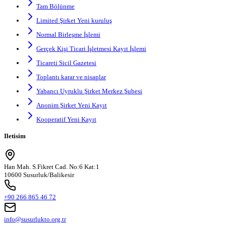
Tam Bölünme
Limited Şirket Yeni kuruluş
Normal Birleşme İşlemi
Gerçek Kişi Ticari İşletmesi Kayıt İşlemi
Ticareti Sicil Gazetesi
Toplantı karar ve nisaplar
Yabancı Uyruklu Şirket Merkez Şubesi
Anonim Şirket Yeni Kayıt
Kooperatif Yeni Kayıt
Iletisim
Han Mah. S.Fikret Cad. No:6 Kat:1
10600 Susurluk/Balikesir
+90 266 865 46 72
info@susurlukto.org.tr