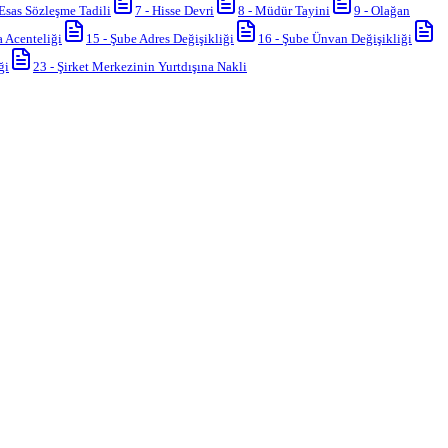
Esas Sözleşme Tadili
7
-
Hisse Devri
8
-
Müdür Tayini
9
-
Olağan
a Acenteliği
15
-
Şube Adres Değişikliği
16
-
Şube Ünvan Değişikliği
ği
23
-
Şirket Merkezinin Yurtdışına Nakli