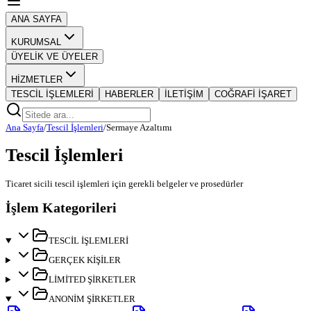
ANA SAYFA
KURUMSAL
ÜYELİK VE ÜYELER
HİZMETLER
TESCİL İŞLEMLERİ
HABERLER
İLETİŞİM
COĞRAFİ İŞARET
Ana Sayfa
/
Tescil İşlemleri
/
Sermaye Azaltımı
Tescil İşlemleri
Ticaret sicili tescil işlemleri için gerekli belgeler ve prosedürler
İşlem Kategorileri
TESCİL İŞLEMLERİ
GERÇEK KİŞİLER
LİMİTED ŞİRKETLER
ANONİM ŞİRKETLER