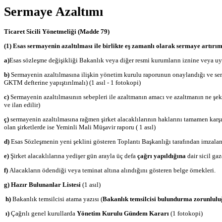
Sermaye Azaltımı
Ticaret Sicili Yönetmeliği (Madde 79)
(1) Esas sermayenin azaltılması ile birlikte eş zamanlı olarak sermaye artırı
a)
Esas sözleşme değişikliği Bakanlık veya diğer resmi kurumların iznine veya uyg
b)
Sermayenin azaltılmasına ilişkin yönetim kurulu raporunun onaylandığı ve serm
GKTM defterine yapıştırılmalı) (1 asıl - 1 fotokopi)
c)
Sermayenin azaltılmasının sebepleri ile azaltmanın amacı ve azaltmanın ne şek
ve ilan edilir)
ç)
sermayenin azaltılmasına rağmen şirket alacaklılarının haklarını tamamen karş
olan şirketlerde ise Yeminli Mali Müşavir raporu ( 1 asıl)
d)
Esas Sözleşmenin yeni şeklini gösteren Toplantı Başkanlığı tarafından imzal
e)
Şirket alacaklılarına yedişer gün arayla üç defa
çağrı yapıldığına
dair sicil gaz
f)
Alacakların ödendiği veya teminat altına alındığını gösteren belge örnekleri.
g) Hazır Bulunanlar Listesi
(1 asıl)
h)
Bakanlık temsilcisi atama yazısı (
Bakanlık temsilcisi bulundurma zorunlulu
ı)
Çağrılı genel kurullarda
Yönetim Kurulu Gündem Kararı
(1 fotokopi)