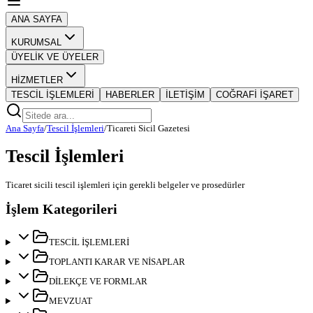
ANA SAYFA
KURUMSAL
ÜYELİK VE ÜYELER
HİZMETLER
TESCİL İŞLEMLERİ
HABERLER
İLETİŞİM
COĞRAFİ İŞARET
Ana Sayfa
/
Tescil İşlemleri
/
Ticareti Sicil Gazetesi
Tescil İşlemleri
Ticaret sicili tescil işlemleri için gerekli belgeler ve prosedürler
İşlem Kategorileri
TESCİL İŞLEMLERİ
TOPLANTI KARAR VE NİSAPLAR
DİLEKÇE VE FORMLAR
MEVZUAT