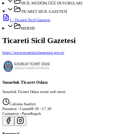
SİCİL MÜDÜRLÜĞÜ DUYURULARI
TİCARET SİCİL GAZETESİ
1
-
Ticareti Sicil Gazetesi
MERSİS
Ticareti Sicil Gazetesi
https://www.ticaretsicilgazetesi.gov.tr/
Susurluk Ticaret Odası
Susurluk Ticaret Odası resmi web sitesi
Calisma Saatleri
Pazartesi - Cuma
08:30 - 17:30
Cumartesi - Pazar
Kapalı
Kurumsal