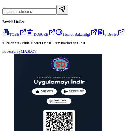
Faydali Linkler
TOBB
KOSGEB
Ticaret Bakanligi
e-Devlet
© 2026 Susurluk Ticaret Odasi. Tum haklari saklidir.
Powered by
MASDEV