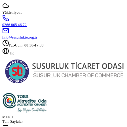
Yükleniyor...
0266 865 46 72
info@susurlukto.org.tr
Pzt-Cum: 08:30-17:30
TR
MENU
Tum Sayfalar