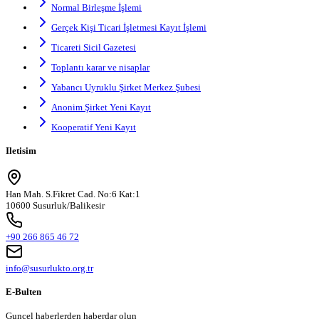
Normal Birleşme İşlemi
Gerçek Kişi Ticari İşletmesi Kayıt İşlemi
Ticareti Sicil Gazetesi
Toplantı karar ve nisaplar
Yabancı Uyruklu Şirket Merkez Şubesi
Anonim Şirket Yeni Kayıt
Kooperatif Yeni Kayıt
Iletisim
Han Mah. S.Fikret Cad. No:6 Kat:1
10600 Susurluk/Balikesir
+90 266 865 46 72
info@susurlukto.org.tr
E-Bulten
Guncel haberlerden haberdar olun