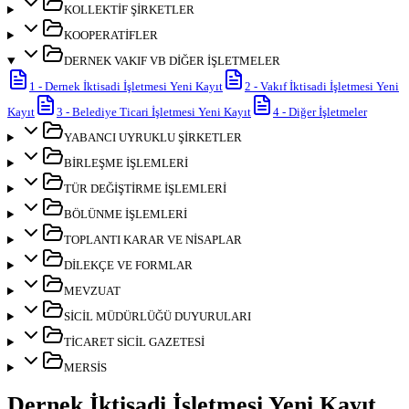
KOLLEKTİF ŞİRKETLER
KOOPERATİFLER
DERNEK VAKIF VB DİĞER İŞLETMELER
1
-
Dernek İktisadi İşletmesi Yeni Kayıt
2
-
Vakıf İktisadi İşletmesi Yeni
Kayıt
3
-
Belediye Ticari İşletmesi Yeni Kayıt
4
-
Diğer İşletmeler
YABANCI UYRUKLU ŞİRKETLER
BİRLEŞME İŞLEMLERİ
TÜR DEĞİŞTİRME İŞLEMLERİ
BÖLÜNME İŞLEMLERİ
TOPLANTI KARAR VE NİSAPLAR
DİLEKÇE VE FORMLAR
MEVZUAT
SİCİL MÜDÜRLÜĞÜ DUYURULARI
TİCARET SİCİL GAZETESİ
MERSİS
Dernek İktisadi İşletmesi Yeni Kayıt