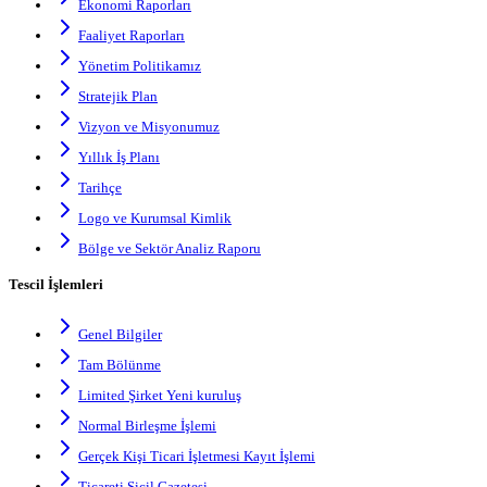
Ekonomi Raporları
Faaliyet Raporları
Yönetim Politikamız
Stratejik Plan
Vizyon ve Misyonumuz
Yıllık İş Planı
Tarihçe
Logo ve Kurumsal Kimlik
Bölge ve Sektör Analiz Raporu
Tescil İşlemleri
Genel Bilgiler
Tam Bölünme
Limited Şirket Yeni kuruluş
Normal Birleşme İşlemi
Gerçek Kişi Ticari İşletmesi Kayıt İşlemi
Ticareti Sicil Gazetesi