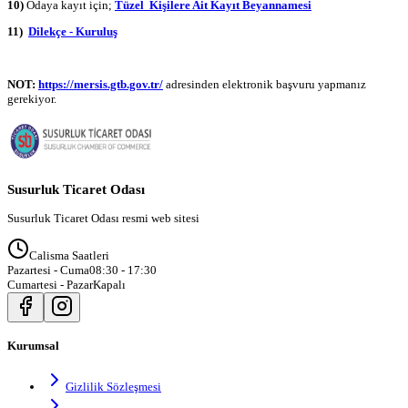
10)
Odaya kayıt için;
Tüzel Kişilere Ait Kayıt Beyannamesi
11)
Dilekçe - Kuruluş
NOT:
https://mersis.gtb.gov.tr/
adresinden elektronik başvuru yapmanız
gerekiyor.
Susurluk Ticaret Odası
Susurluk Ticaret Odası resmi web sitesi
Calisma Saatleri
Pazartesi - Cuma
08:30 - 17:30
Cumartesi - Pazar
Kapalı
Kurumsal
Gizlilik Sözleşmesi