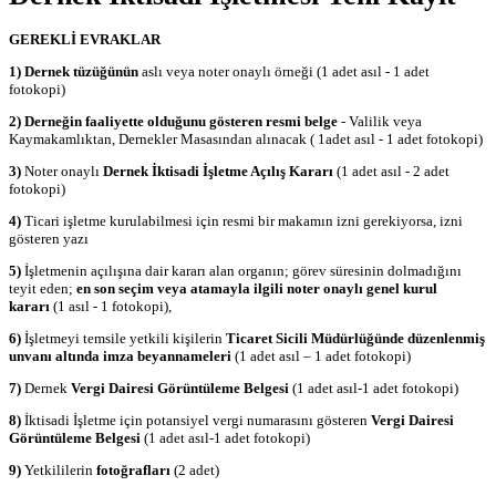
GEREKLİ EVRAKLAR
1)
Dernek tüzüğünün
aslı veya noter onaylı örneği (1 adet asıl - 1 adet
fotokopi)
2)
Derneğin faaliyette olduğunu gösteren resmi belge
- Valilik veya
Kaymakamlıktan, Dernekler Masasından alınacak ( 1adet asıl - 1 adet fotokopi)
3)
Noter onaylı
Dernek İktisadi İşletme Açılış Kararı
(1 adet asıl - 2 adet
fotokopi)
4)
Ticari işletme kurulabilmesi için resmi bir makamın izni gerekiyorsa, izni
gösteren yazı
5)
İşletmenin açılışına dair kararı alan organın; görev süresinin dolmadığını
teyit eden;
en son seçim veya atamayla ilgili noter onaylı genel kurul
kararı
(1 asıl - 1 fotokopi),
6)
İşletmeyi temsile yetkili kişilerin
Ticaret Sicili Müdürlüğünde düzenlenmiş
unvanı altında imza beyannameleri
(1 adet asıl – 1 adet fotokopi)
7)
Dernek
Vergi Dairesi Görüntüleme Belgesi
(1 adet asıl-1 adet fotokopi)
8)
İktisadi İşletme için potansiyel vergi numarasını gösteren
Vergi Dairesi
Görüntüleme Belgesi
(1 adet asıl-1 adet fotokopi)
9)
Yetkililerin
fotoğrafları
(2 adet)