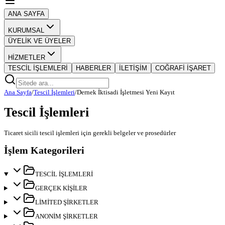
ANA SAYFA
KURUMSAL
ÜYELİK VE ÜYELER
HİZMETLER
TESCİL İŞLEMLERİ
HABERLER
İLETİŞİM
COĞRAFİ İŞARET
Ana Sayfa
/
Tescil İşlemleri
/
Dernek İktisadi İşletmesi Yeni Kayıt
Tescil İşlemleri
Ticaret sicili tescil işlemleri için gerekli belgeler ve prosedürler
İşlem Kategorileri
TESCİL İŞLEMLERİ
GERÇEK KİŞİLER
LİMİTED ŞİRKETLER
ANONİM ŞİRKETLER