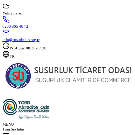
Yükleniyor...
0266 865 46 72
info@susurlukto.org.tr
Pzt-Cum: 08:30-17:30
TR
MENU
Tum Sayfalar