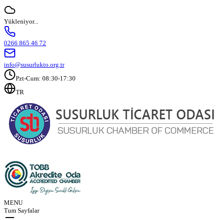
Yükleniyor...
0266 865 46 72
info@susurlukto.org.tr
Pzt-Cum: 08:30-17:30
TR
MENU
Tum Sayfalar