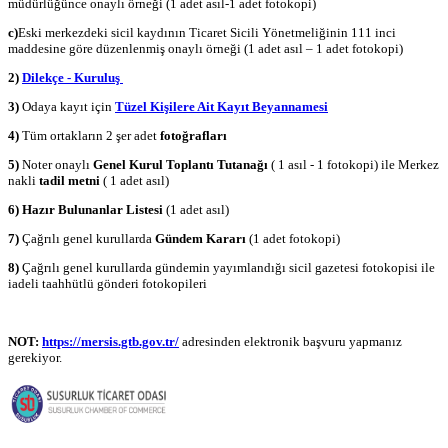
müdürlüğünce onaylı örneği (1 adet asıl-1 adet fotokopi)
c)
Eski merkezdeki sicil kaydının Ticaret Sicili Yönetmeliğinin 111 inci
maddesine göre düzenlenmiş onaylı örneği (1 adet asıl – 1 adet fotokopi)
2)
Dilekçe - Kuruluş
3)
Odaya kayıt için
Tüzel Kişilere Ait Kayıt Beyannamesi
4)
Tüm ortakların 2 şer adet
fotoğrafları
5)
Noter onaylı
Genel Kurul Toplantı Tutanağı
( 1 asıl - 1 fotokopi) ile Merkez
nakli
tadil metni
( 1 adet asıl)
6) Hazır Bulunanlar Listesi
(1 adet asıl)
7)
Çağrılı genel kurullarda
Gündem Kararı
(1 adet fotokopi)
8)
Çağrılı genel kurullarda gündemin yayımlandığı sicil gazetesi fotokopisi ile
iadeli taahhütlü gönderi fotokopileri
NOT:
https://mersis.gtb.gov.tr/
adresinden elektronik başvuru yapmanız
gerekiyor.