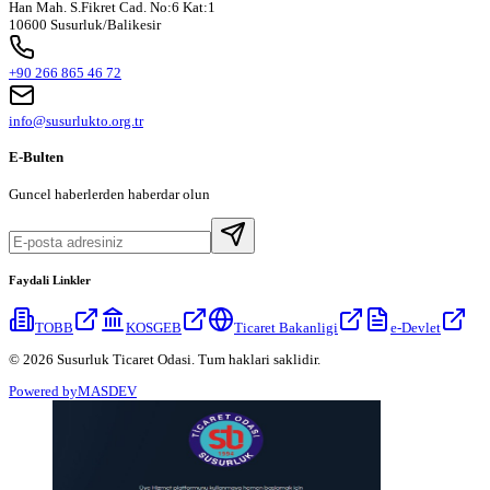
Han Mah. S.Fikret Cad. No:6 Kat:1
10600 Susurluk/Balikesir
+90 266 865 46 72
info@susurlukto.org.tr
E-Bulten
Guncel haberlerden haberdar olun
Faydali Linkler
TOBB
KOSGEB
Ticaret Bakanligi
e-Devlet
© 2026 Susurluk Ticaret Odasi. Tum haklari saklidir.
Powered by
MASDEV