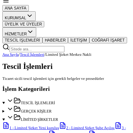
ANA SAYFA
KURUMSAL
ÜYELİK VE ÜYELER
HİZMETLER
TESCİL İŞLEMLERİ
HABERLER
İLETİŞİM
COĞRAFİ İŞARET
Ana Sayfa
/
Tescil İşlemleri
/
Limited Şirket Merkez Nakli
Tescil İşlemleri
Ticaret sicili tescil işlemleri için gerekli belgeler ve prosedürler
İşlem Kategorileri
TESCİL İŞLEMLERİ
GERÇEK KİŞİLER
LİMİTED ŞİRKETLER
1
-
Limited Şirket Yeni kuruluş
2
-
Limited Şirket Şube Açılışı
3
-