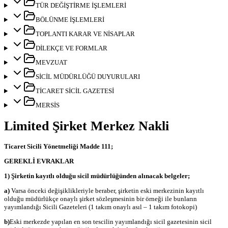
TÜR DEĞİŞTİRME İŞLEMLERİ
BÖLÜNME İŞLEMLERİ
TOPLANTI KARAR VE NİSAPLAR
DİLEKÇE VE FORMLAR
MEVZUAT
SİCİL MÜDÜRLÜĞÜ DUYURULARI
TİCARET SİCİL GAZETESİ
MERSİS
Limited Şirket Merkez Nakli
Ticaret Sicili Yönetmeliği Madde 111;
GEREKLİ EVRAKLAR
1) Şirketin kayıtlı olduğu sicil müdürlüğünden alınacak belgeler;
a)
Varsa önceki değişiklikleriyle beraber, şirketin eski merkezinin kayıtlı
olduğu müdürlükçe onaylı şirket sözleşmesinin bir örneği ile bunların
yayımlandığı Sicili Gazeteleri (1 takım onaylı asıl – 1 takım fotokopi)
b)
Eski merkezde yapılan en son tescilin yayımlandığı sicil gazetesinin sicil