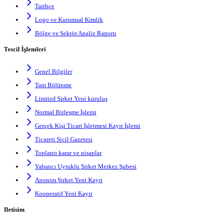
Tarihçe
Logo ve Kurumsal Kimlik
Bölge ve Sektör Analiz Raporu
Tescil İşlemleri
Genel Bilgiler
Tam Bölünme
Limited Şirket Yeni kuruluş
Normal Birleşme İşlemi
Gerçek Kişi Ticari İşletmesi Kayıt İşlemi
Ticareti Sicil Gazetesi
Toplantı karar ve nisaplar
Yabancı Uyruklu Şirket Merkez Şubesi
Anonim Şirket Yeni Kayıt
Kooperatif Yeni Kayıt
Iletisim