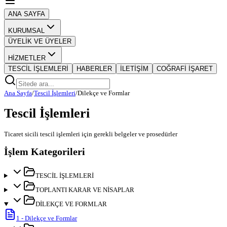
ANA SAYFA
KURUMSAL
ÜYELİK VE ÜYELER
HİZMETLER
TESCİL İŞLEMLERİ
HABERLER
İLETİŞİM
COĞRAFİ İŞARET
Ana Sayfa
/
Tescil İşlemleri
/
Dilekçe ve Formlar
Tescil İşlemleri
Ticaret sicili tescil işlemleri için gerekli belgeler ve prosedürler
İşlem Kategorileri
TESCİL İŞLEMLERİ
TOPLANTI KARAR VE NİSAPLAR
DİLEKÇE VE FORMLAR
1
-
Dilekçe ve Formlar