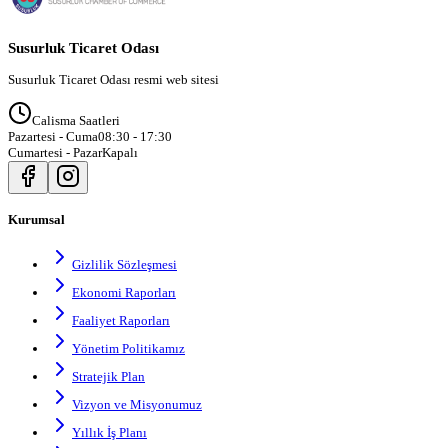
Susurluk Ticaret Odası
Susurluk Ticaret Odası resmi web sitesi
Calisma Saatleri
Pazartesi - Cuma
08:30 - 17:30
Cumartesi - Pazar
Kapalı
Kurumsal
Gizlilik Sözleşmesi
Ekonomi Raporları
Faaliyet Raporları
Yönetim Politikamız
Stratejik Plan
Vizyon ve Misyonumuz
Yıllık İş Planı