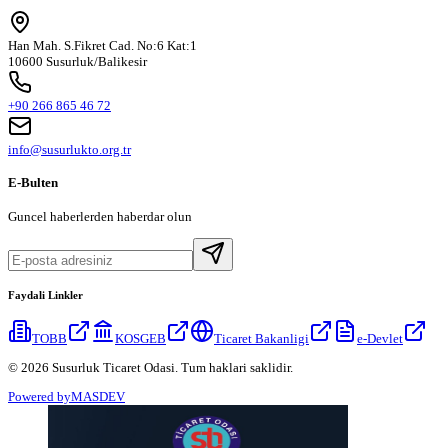
Han Mah. S.Fikret Cad. No:6 Kat:1
10600 Susurluk/Balikesir
+90 266 865 46 72
info@susurlukto.org.tr
E-Bulten
Guncel haberlerden haberdar olun
Faydali Linkler
TOBB
KOSGEB
Ticaret Bakanligi
e-Devlet
© 2026 Susurluk Ticaret Odasi. Tum haklari saklidir.
Powered by
MASDEV