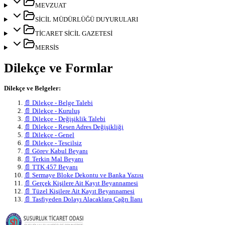
MEVZUAT
SİCİL MÜDÜRLÜĞÜ DUYURULARI
TİCARET SİCİL GAZETESİ
MERSİS
Dilekçe ve Formlar
Dilekçe ve Belgeler:
📄 Dilekçe - Belge Talebi
📄 Dilekçe - Kuruluş
📄 Dilekçe - Değişiklik Talebi
📄 Dilekçe - Resen Adres Değişikliği
📄 Dilekçe - Genel
📄 Dilekçe - Tescilsiz
📄 Görev Kabul Beyanı
📄 Terkin Mal Beyanı
📄 TTK 457 Beyanı
📄 Sermaye Bloke Dekontu ve Banka Yazısı
📄 Gerçek Kişilere Ait Kayıt Beyannamesi
📄 Tüzel Kişilere Ait Kayıt Beyannamesi
📄 Tasfiyeden Dolayı Alacaklara Çağrı İlanı