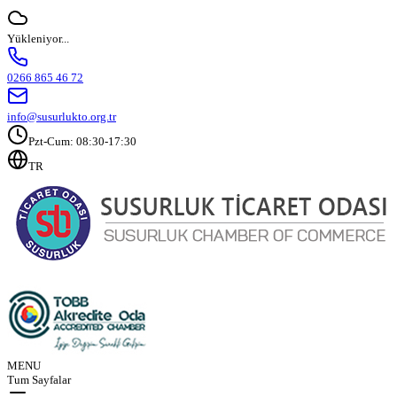
Yükleniyor...
0266 865 46 72
info@susurlukto.org.tr
Pzt-Cum: 08:30-17:30
TR
MENU
Tum Sayfalar